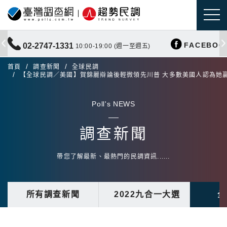
FACEBOO
02-2747-1331
10:00-19:00 (週一至週五)
首頁
調查新聞
全球民調
【全球民調／美國】賀錦麗辯論後輕微領先川普 大多數美國人認為她
Poll's NEWS
調查新聞
帶您了解最新、最熱門的民調資訊......
所有調查新聞
2022九合一大選
全